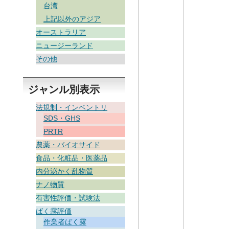
台湾
上記以外のアジア
オーストラリア
ニュージーランド
その他
ジャンル別表示
法規制・インベントリ
SDS・GHS
PRTR
農薬・バイオサイド
食品・化粧品・医薬品
内分泌かく乱物質
ナノ物質
有害性評価・試験法
ばく露評価
作業者ばく露