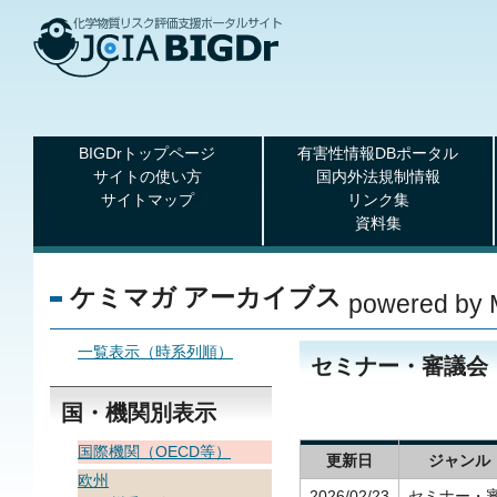
BIGDrトップページ
有害性情報DBポータル
サイトの使い方
国内外法規制情報
サイトマップ
リンク集
資料集
ケミマガ アーカイブス
powered by 
一覧表示（時系列順）
セミナー・審議会
国・機関別表示
国際機関（OECD等）
更新日
ジャンル
欧州
2026/02/23
セミナー・