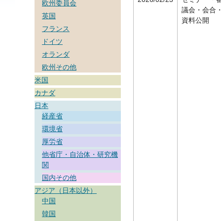
欧州委員会
議会・会合
英国
資料公開
フランス
ドイツ
オランダ
欧州その他
米国
カナダ
日本
経産省
環境省
厚労省
他省庁・自治体・研究機
関
国内その他
アジア（日本以外）
中国
韓国